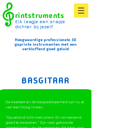
rintstruments
Elk laagje een stapje
dichter bij jezelf
Hoogwaardige professionele 3D
geprinte instrumenten met een
verbluffend goed geluid
WWW.PRINTSTRUMENTS.NL
BASGITAAR
De kwaliteit en de bespeelbaarheid zijn nu al
van een hoog niveau.
“Opvallend licht instrument. En verrassend
goed te bespelen.” Zijn veel gehoorde
opmerkingen van de personen die hem voor